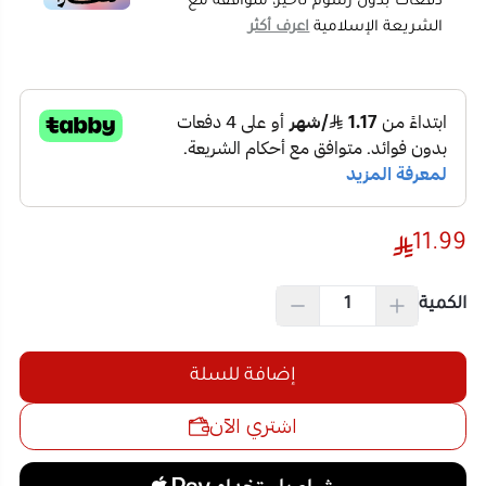
ملموس ومفهوم للذهن.
تنمية التفكير المنطقي ومطابقة الأشكال:
تحدي
وضع كل رقم في مكانه الصحيح على اللوحة يطور
مهارات الملاحظة الدقيقة، الذاكرة البصرية، والتفكير
11.99
التحليلي للأطفال.
خامات خشبية طبيعية وآمنة تماماً:
مصنعة من
الكمية
الخشب الطبيعي عالي الجودة والمطلي بألوان مائية
غير سامة، وخالية تماماً من الحواف الحادة لحماية
أيدي الأطفال الصغار.
إضافة للسلة
تحفيز الذكاء البصري الحركي:
مسك الأرقام وترتيبها
اشتري الآن
يقوي عضلات الأصابع واليدين، وينمي التناسق
الدقيق بين العين واليد بعيداً عن الشاشات
الإلكترونية.
مواصفات المنتج
نوع المنتج:
ألعاب تعليمية، وسائل تعليمية وأحاجي
ذكاء وبازل خشبية للأطفال
رقم المنتج:
1546154149