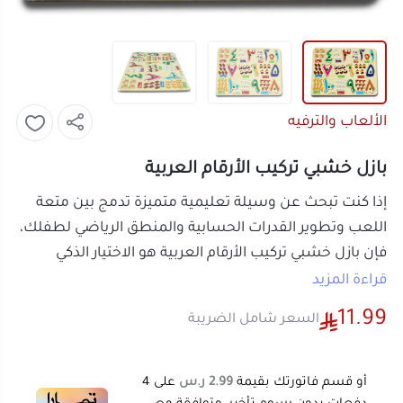
الألعاب والترفيه
بازل خشبي تركيب الأرقام العربية
إذا كنت تبحث عن وسيلة تعليمية متميزة تدمج بين متعة
اللعب وتطوير القدرات الحسابية والمنطق الرياضي لطفلك،
فإن
بازل خشبي تركيب الأرقام العربية
هو الاختيار الذكي
والأمثل. تساعد هذه الأحجية التفاعلية الخشبية المبتكرة
قراءة المزيد
الصغار على فهم واستيعاب الأرقام والعد والعمليات
11.99
السعر شامل الضريبة
الحسابية البسيطة بأسلوب بصري ملموس ينمي ذكاءهم
وقدراتهم الذهنية في مرحلة مبكرة بكل سلاسة ومتعة
بالمنزل.
أو قسم فاتورتك بقيمة
2.99 ر.س
على
4
مميزات بازل خشبي تركيب الأرقام العربية
دفعات بدون رسوم تأخير، متوافقة مع
الشريعة الإسلامية
اعرف أكثر
تبسيط مفاهيم الحساب والعد المبكر:
تساعد
الأرقام الخشبية الملونة والواضحة الطفل على
استيعاب العد والترتيب الحسابي بأسلوب تفاعلي