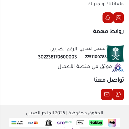
موثّق في منصة الأعمال
نوع المنتج:
ألعاب تعليمية، وسائل تعليمية
وأحاجي ذكاء وبازل خشبية للأطفال
تواصل معنا
رقم المنتج:
1546154149
المادة:
خشب طبيعي متين عالي الجودة
ومصقول بالكامل وآمن للأطفال مطابق
للمواصفات
الحقوق محفوظة | 2026
المتجر الصيني
الاستخدام:
مناسبة جداً للتعليم المنزلي المبتكر،
غرف الألعاب، والحضانات ورياض الأطفال الأولى
آلية اللعب:
تفاعلية تعليمية تعتمد على
الملاحظة، ترتيب الأرقام، والمطابقة الهندسية
المنظمة
حالات الاستخدام
التعليم والتطوير المنزلي اليومي:
وسيلة ممتازة
ومحببة للأمهات والآباء لتدريب أطفالهم على
العمليات الحسابية والتعرف على الأعداد بأسلوب
ترفيهي مشوق يقلل وقت الشاشات بجهد أقل.