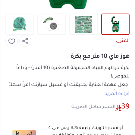
المنزل
هوز ماي 10 متر مع بكرة
بكرة خرطوم المياه المحمولة الصغيرة (10 أمتار) - وداعاً
للفوضى!
اجعل مهمة العناية بحديقتك أو غسيل سيارتك أمراً سهلاً
وممتعاً! تقدم لك
بكرة خرطوم المياه المحمولة (Portable
قراءة المزيد
Hose Reel)
الحل الأمثل لتنظيف وري خالٍ من التشابك
39
السعر شامل الضريبة
والفوضى، بفضل تصميمها المدمج والعملي.
تخزين سهل واستخدام فوري
خالية من التشابك:
وداعاً لعناء فك تشابك
أو قسم فاتورتك بقيمة
9.75 ر.س
على
4
الخراطيم! تحافظ هذه البكرة على الخرطوم منظماً
دفعات بدون رسوم تأخير، متوافقة مع
الشريعة الإسلامية
اعرف أكثر
وجاهزاً للاستخدام الفوري.
تصميم مدمج ومحمول:
صغيرة الحجم وخفيفة
الوزن، مما يسهل نقلها وتخزينها في أي مكان