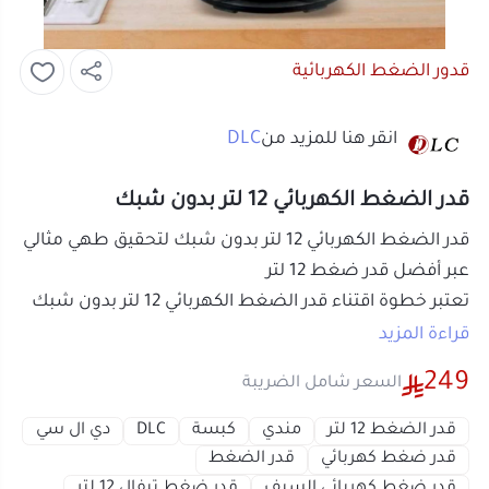
قدور الضغط الكهربائية
DLC
انقر هنا للمزيد من
قدر الضغط الكهربائي 12 لتر بدون شبك
قدر الضغط الكهربائي 12 لتر بدون شبك لتحقيق طهي مثالي
عبر أفضل قدر ضغط 12 لتر
تعتبر خطوة اقتناء قدر الضغط الكهربائي 12 لتر بدون شبك
الخيار الذكي والأحدث لتلبية احتياجات المطابخ العصرية
قراءة المزيد
الكبيرة في السعودية. يمنحك هذا الجهاز المتطور طاقة
249
السعر شامل الضريبة
طهي هائلة تختصر وقت إعداد الأطعمة بنسبة كبيرة، مما
يضمن لك تقديم وجبات عائلية غنية بالنكهات والمغذيات
قدر الضغط 12 لتر
مندي
كبسة
DLC
دي ال سي
بضغطة زر واحدة وبدون الحاجة للمراقبة المستمرة.
قدر ضغط كهربائي
قدر الضغط
قدر ضغط كهربائي السيف
قدر ضغط تيفال 12 لتر
قدر ضغط تيفال
قدر كهربائي
قدر ضغط
قدر ضغط كهربائي 12 لتر لطهي أسرع ووظائف متعددة
قدر ضغط السيف
تناسب العائلات الكبيرة
تكمن المشكلة الأساسية في قدور الطهي التقليدية في