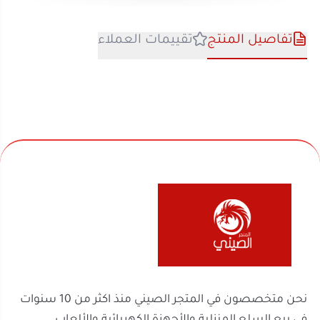
نحن متخصصون في المتجر الصيني منذ اكثر من 10 سنوات
في بيع السلع المنزلية والأجهزة الكهربائية والألعاب
والفواحات ومنتجات السفر والرحلات وكل ماله قيمة لك
ولعائلتك ولمنزلك
روابط مهمة