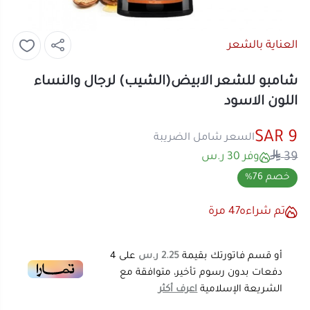
العناية بالشعر
شامبو للشعر الابيض(الشيب) لرجال والنساء
اللون الاسود
9 SAR
السعر شامل الضريبة
39
وفر 30 ر.س
خصم 76%
تم شراءه
47
مرة
أو قسم فاتورتك بقيمة
2.25 ر.س
على
4
دفعات بدون رسوم تأخير، متوافقة مع
الشريعة الإسلامية
اعرف أكثر