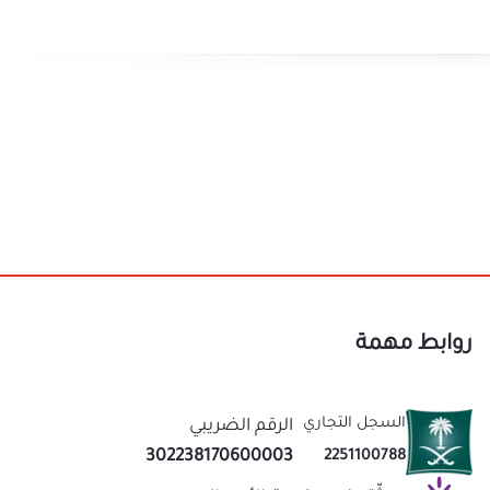
ء
روابط مهمة
السجل التجاري
الرقم الضريبي
302238170600003
2251100788
موثّق في منصة الأعمال
نحن متخصصون في المتجر الصيني منذ اكثر من 10 سنوات
عاب
قيمة لك