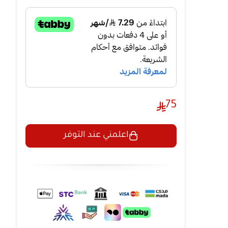
75
اعلمني عند التوفر