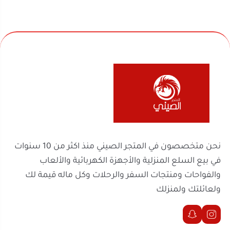
نحن متخصصون في المتجر الصيني منذ اكثر من 10 سنوات
في بيع السلع المنزلية والأجهزة الكهربائية والألعاب
والفواحات ومنتجات السفر والرحلات وكل ماله قيمة لك
ولعائلتك ولمنزلك
روابط مهمة
السجل التجاري
الرقم الضريبي
302238170600003
2251100788
موثّق في منصة الأعمال