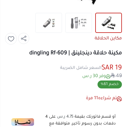
مكاين الحلاقة
مكينة حلاقة دينجلينق | dingling Rf-609
19 SAR
السعر شامل الضريبة
49
وفر 30 ر.س
خصم 61%
تم شراءه
11
مرة
أو قسم فاتورتك بقيمة
4.75 ر.س
على
4
دفعات بدون رسوم تأخير، متوافقة مع
الشريعة الإسلامية
اعرف أكثر