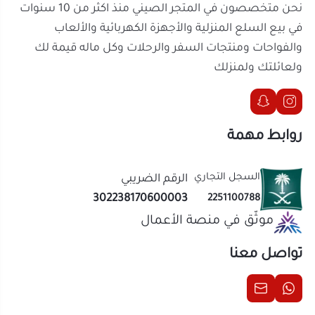
روابط مهمة
السجل التجاري
الرقم الضريبي
302238170600003
2251100788
موثّق في منصة الأعمال
تواصل معنا
الحقوق محفوظة | 2026
المتجر الصيني