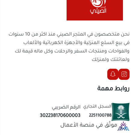
ولعائلتك ولمنزلك
روابط مهمة
السجل التجاري
الرقم الضريبي
302238170600003
2251100788
موثّق في منصة الأعمال
تواصل معنا
الحقوق محفوظة | 2026
المتجر الصيني