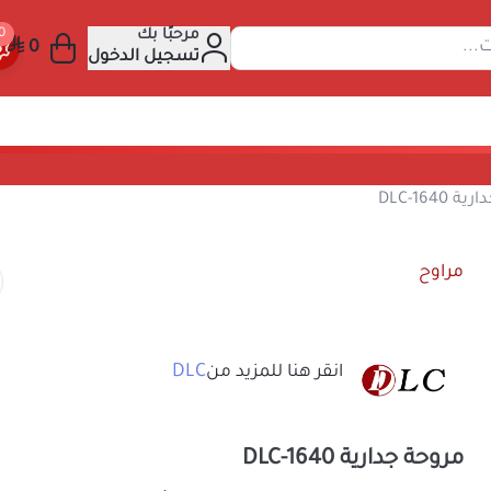
مرحبًا بك
عن المنتجات...
تسجيل الدخول
وح
مروحة جدارية DLC-1640
مراوح
DLC
انقر هنا للمزيد من
مروحة جدارية DLC-1640
مروحة جدارية DLC-1640W – التهوية المثالية مع تصميم عصري وعملي