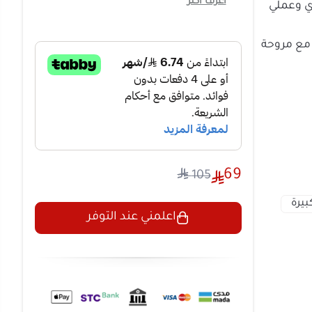
الغرفة مع
مروحة
ر الصيني. تتميز بقوة 45 واط وسرعات
لأمثل للغرف
لمسة جمالية إلى
69
105
ريد
ارية كبيرة
اعلمني عند التوفر
اجك.
حة.
في كل أنحاء
جودة لتتحمل
روحة وتحديد