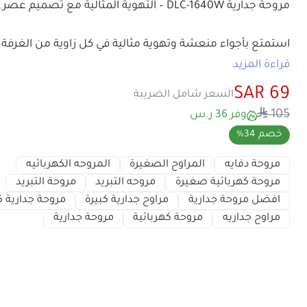
استمتع بأجواء منعشة وتهوية مثالية في كل زاوية من 
جدارية DLC-1640W
من المتج
قراءة المزيد
مختلفة لتوزيع الهواء بكفاءة عالية، مما يجعلها الخيار ا
69 SAR
السعر شامل الضريبة
الصغيرة والمتوسطة.
105
وفر 36 ر.س
خصم 34%
بفضل تصميمها الأنيق ولونها الأبيض العصري، تضيف 
أي مكان يتم تثبيتها فيه.
مروحة دفايه
المراوح الصغيرة
المروحه الكهربائيه
مروحة كهربائية صغيرة
مروحه التبريد
مروحة التب
مميزات مروحة جدارية DLC-1640W:
افضل مروحة جدارية
مراوح جدارية كبيرة
مروحة جد
قوة 45 واط
: لتوفير تهوية مثالية وفعالة.
مراوح جداريه
مروحة كهربائية
مروحة جدارية
سرعات مختلفة
: لضبط مستوى التهوية حسب احتي
تصميم عملي
: تُعلق على الحائط، مما يوفر لك المسا
متعددة الاتجاهات
: تدور لتوزيع الهواء بشكل مثالي 
الغرفة.
مقاومة للخدش والتآكل
: مصنوعة من مواد عالية ال
الاستخدام اليومي.
مفتاح سهل التحكم
: للتحكم في تشغيل وإيقاف الم