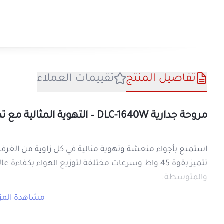
تفاصيل المنتج
تقييمات العملا
مروحة جدارية DLC-1640W – التهوية المثالية مع تصميم عصري وعملي
استمتع بأجواء منعشة وتهوية مثالية في كل زا
تتميز بقوة 45 واط وسرعات مختلفة لتوزي
والمتوسطة.
م
بفضل تصميمها الأنيق ولونها الأبيض العصري، ت
مميزات مروحة جدارية DLC-1640W:
قوة 45 واط
: لتوفير تهوية مثالية وفعالة.
سرعات مختلفة
: لضبط مستوى التهوية 
تصميم عملي
: تُعلق على الحائط، مما يوف