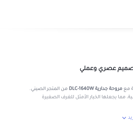
السرعة.
لون أبيض عصري
: يضيف لمسة جمالية إلى الغرفة.
ء
تمتع بتجربة هواء منعش وتهوية رائعة دون الحاجة إلى 
اطلب الآن مروحة جدارية DLC-1640W
من المتجر الصيني 
والتهوية الفعالة طوال اليوم!
وية من الغرفة مع
مروحة جدارية DLC-1640W
من المتجر الصيني.
ع الهواء بكفاءة عالية، مما يجعلها الخيار الأمثل للغرف الصغيرة
شاهدة المزيد
ضيف لمسة جمالية إلى أي مكان يتم تثبيتها فيه.
حسب احتياجك.
روابط مهمة
ر لك المساحة.