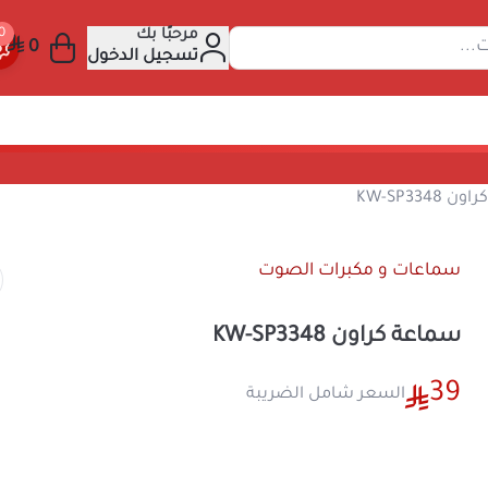
مرحبًا بك
عن المنتجات...
تسجيل الدخول
وت
سماعة كراون KW-SP3348
سماعات و مكبرات الصوت
سماعة كراون KW-SP3348
39
السعر شامل الضريبة