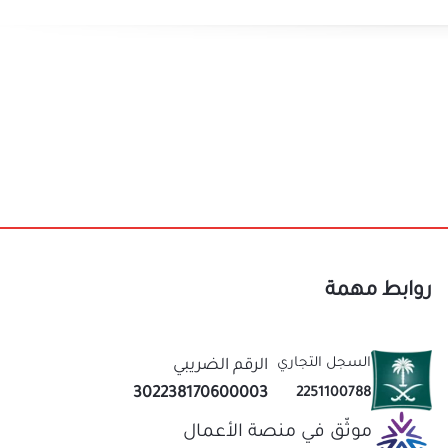
روابط مهمة
السجل التجاري
الرقم الضريبي
302238170600003
2251100788
موثّق في منصة الأعمال
نحن متخصصون في المتجر الصيني منذ اكثر من 10 سنوات
عاب
قيمة لك