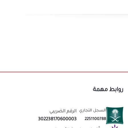
ء
روابط مهمة
السجل التجاري
الرقم الضريبي
302238170600003
2251100788
موثّق في منصة الأعمال
نحن متخصصون في المتجر الصيني منذ اكثر من 10 سنوات
عاب
قيمة لك