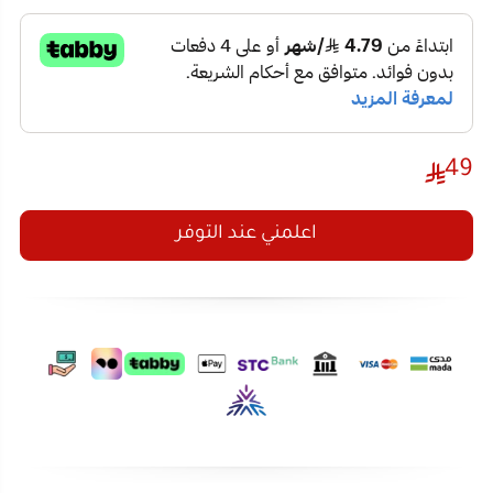
ومستوى الصوت.
التشغيل:
مدخل USB وفللاش ميموري لدعم
49
تشغيل الموسيقى مباشرة.
الأنماط:
وضع التفاعل الصوتي (الإضاءة تتغير مع
إيقاع الأغاني).
اعلمني عند التوفر
التغطية:
عدسات كريستالية واسعة الزاوية لملء
الغرفة بتأثيرات
إضاءة ليزر للحفلات
.
تصنيف:
الكشافات والاضاءة
.
مميزات انارة حفلات المتكاملة
أجواء تفاعلية:
الميزة الأهم هي قدرة الجهاز على جعل
ليزر اضاءة حفلات
يتحرك متوافقاً مع "البيس"
والإيقاع.
سهولة التركيب:
يمكن وضعها على الطاولة أو
تثبيتها كأحد
اضاءات حائط
للحصول على انعكاسات
تفاصيل المنتج
تقييمات العملاء
مذهلة على السقف والجدران.
جهاز 2 في 1:
هي
اضاءة حفلات
جبارة وفي نفس
الوقت سماعة سبيكر عالية الوضوح.
حوّل منزلك إلى مسرح احترافي بلمسة زر واحدة مع
توفير الطاقة:
تعمل بتقنية الليد الموفرة التي تمنحك