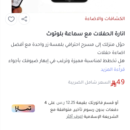
الكشافات والاضاءة
انارة الحفلات مع سماعة بلوتوث
حوّل منزلك إلى مسرح احترافي بلمسة زر واحدة مع أفضل
اضاءة حفلات
هل تخطط لمناسبة مميزة وترغب في إبهار ضيوفك بأجواء
لا تُنسى؟ لا تكتمل أي جمعة بدون
اضاءة حفلات
متطورة
قراءة المزيد
تضفي الحيوية والمرح على المكان. نقدم لك الكرة البلورية
49
السعر شامل الضريبة
السحرية التي تجمع بين
إضاءة ملونة للحفلات
وسماعة
بلوتوث قوية، لتعطيك تجربة
انارة حفلات
متكاملة تغنيك
عن استئجار المعدات المكلفة. سواء كنت تبحث عن
اضاءات
أو قسم فاتورتك بقيمة
12.25 ر.س
على
4
حائط
راقصة أو تأثيرات
ليزر اضاءة حفلات
، فهذا الجهاز هو
دفعات بدون رسوم تأخير، متوافقة مع
الشريعة الإسلامية
اعرف أكثر
خيارك الأول والذكي.
مواصفات كرة الديسكو الذكية
نوع الإضاءة:
تقنية RGB LED التي توفر
إضاءة ملونة
للحفلات
بآلاف التدرجات.
التحكم:
ريموت كنترول للتحكم في الألوان، السرعة،