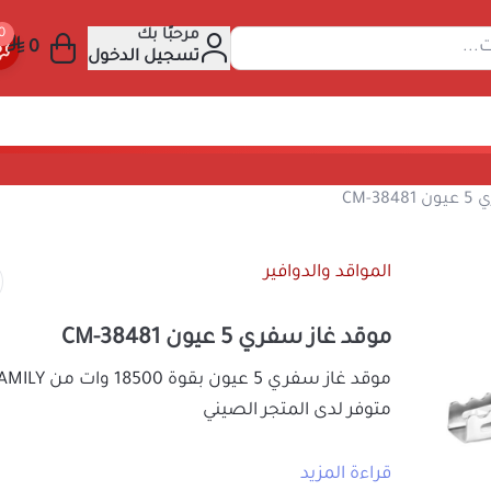
مرحبًا بك
عن المنتجات...
تسجيل الدخول
قد غاز سفري 5 عيون CM-38481
المواقد والدوافير
موقد غاز سفري 5 عيون CM-38481
متوفر لدى
المتجر الصيني
المواصفات:
قراءة المزيد
كفاءة عالية وتستهلك كمية أقل من الوقو
119
السعر شامل الضريبة
منتج مصنوع من مواد جيدة الجودة مما ي