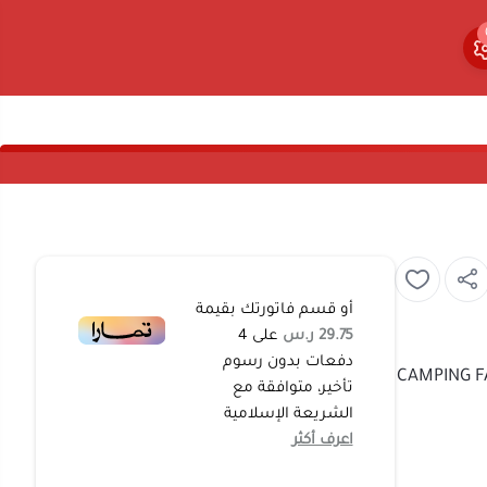
0
0
أو قسم فاتورتك بقيمة
29.75 ر.س
على
4
دفعات بدون رسوم
موقد غاز سفري 5 عيون بقوة 18500 وات من CAMPING FAMILY
تأخير، متوافقة مع
الشريعة الإسلامية
اعرف أكثر
د
طول في عمره