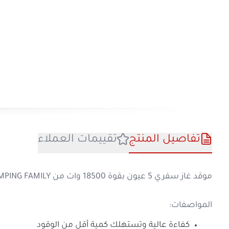
تفاصيل المنتج
تقييمات العملا
موقد غاز سفري 5 عيون بقوة 18500 وات من CAMPING FAMILY متوفر لدى
المواصفات:
كفاءة عالية وتستهلك كمية أقل من الوق
منتج مصنوع من مواد جيدة الجودة مما 
يأتي بتصميم آمن لمنع الحروق العرضية
م
هيكل متين وخفيف الوزن يراعي سهولة ا
تصنيف:
السفر والرحلات