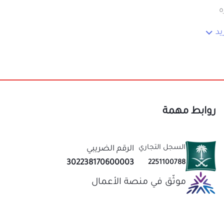
روابط مهمة
السجل التجاري
الرقم الضريبي
302238170600003
2251100788
موثّق في منصة الأعمال
نحن متخصصون في المتجر الصيني منذ اكثر من 10 سنوات
عاب
قيمة لك