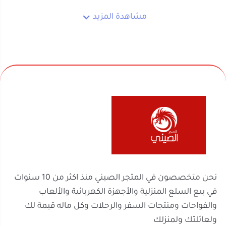
نحن متخصصون في المتجر الصيني منذ اكثر من 10 سنوات
في بيع السلع المنزلية والأجهزة الكهربائية والألعاب
والفواحات ومنتجات السفر والرحلات وكل ماله قيمة لك
ولعائلتك ولمنزلك
روابط مهمة
السجل التجاري
الرقم الضريبي
302238170600003
2251100788
موثّق في منصة الأعمال