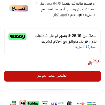
خزان ماء نظيف بسعة 1800 مل لتغطية مساحة أكبر،
وخزان ماء متسخ 800 مل لجمع الأوساخ بعيدًا عن الماء
النظيف.​
وهذا يهمك مباشرة إذا كنت تقارن بين ماكينة غسيل سجاد
منزلية وبين حلول مثل مكنسة غسيل السجاد التقليدية؛ لأن
الفصل بين الخزانات يقلل إعادة نشر الاتساخ على القماش.​
259
مواصفات
ماكينة تنظيف السجاد والكنب
الماركة: DLC​
اعلمني عند التوفر
فئة:
الأجهزة الكهربائية
رقم الموديل: DLC-32109​
القدرة الكهربائية: 600 واط​
سعة خزان الماء النظيف: 1800 مل​
سعة خزان الماء المتسخ: 800 مل​
الاستخدام: تنظيف السجاد والكنب والمفروشات
المتعددة (cleans multiple surfaces)​
المميزات والفوائد
قوة 600 واط: تساعد على تنظيف أعمق وسحب