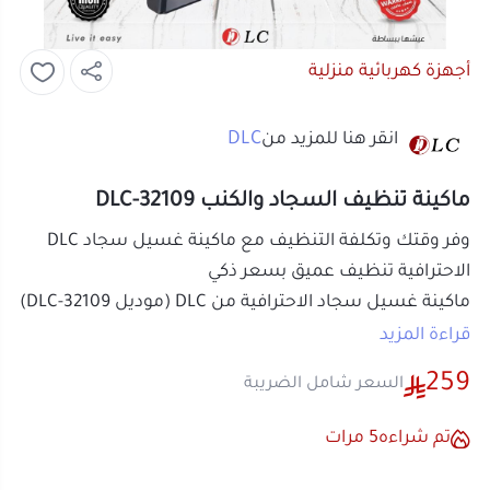
أجهزة كهربائية منزلية
DLC
انقر هنا للمزيد من
ماكينة تنظيف السجاد والكنب DLC-32109
وفر وقتك وتكلفة التنظيف مع ماكينة غسيل سجاد DLC
الاحترافية تنظيف عميق بسعر ذكي​
ماكينة غسيل سجاد الاحترافية من DLC (موديل DLC-32109)
هي جهاز تنظيف مخصص لإزالة البقع وسحب الأوساخ من
قراءة المزيد
السجاد والمفروشات بقدرة 600 واط، مع نظام خزانين
259
السعر شامل الضريبة
منفصلين لضمان تنظيف بماء نظيف طوال الاستخدام.​
إذا كنت تبحث عن الة غسيل السجاد تعطي نتيجة عملية في
تم شراءه
5
مرات
البيت بدون مبالغة أو تكلفة مغسلة متكررة، فهذا الخيار
مناسب للاستخدام اليومي على السجاد والكنب والمراتب
أو قسم فاتورتك بقيمة
64.75 ر.س
على
4
وحتى فرش السيارة.​
دفعات بدون رسوم تأخير، متوافقة مع
لماذا تختار ماكينة غسيل سجاد DLC؟
الشريعة الإسلامية
اعرف أكثر
لأنها تجمع بين قوة الشفط والتنظيف بالماء بشكل منظم: